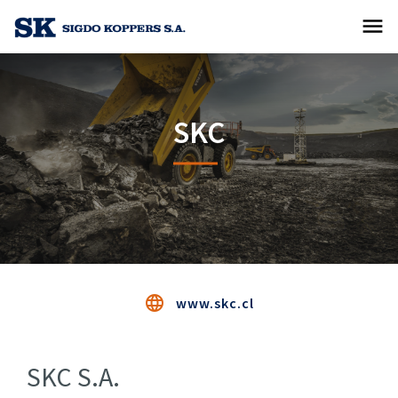
menu
SKC
language
www.skc.cl
SKC S.A.