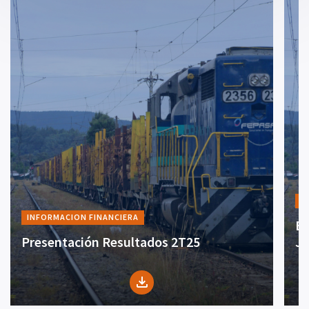
I
INFORMACION FINANCIERA
Es
Presentación Resultados 2T25
Ju
file_download