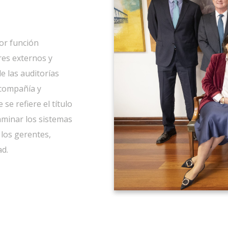
or función
res externos y
e las auditorías
 compañía y
se refiere el título
xaminar los sistemas
los gerentes,
ad.