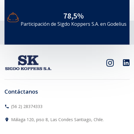
78,5%
Participación de Sigdo Koppers S.A. en Godelius
Contáctanos
(56 2) 28374333
phone
Málaga 120, piso 8, Las Condes Santiago, Chile.
place