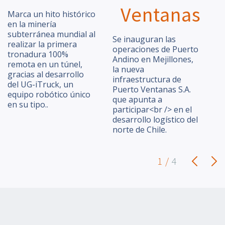
Ventanas
Marca un hito histórico
A
en la minería
d
subterránea mundial al
p
Se inauguran las
realizar la primera
B
operaciones de Puerto
tronadura 100%
c
Andino en Mejillones,
remota en un túnel,
t
la nueva
gracias al desarrollo
m
infraestructura de
del UG-iTruck, un
p
Puerto Ventanas S.A.
equipo robótico único
s
que apunta a
en su tipo..
participar<br /> en el
desarrollo logístico del
norte de Chile.
1 /
4