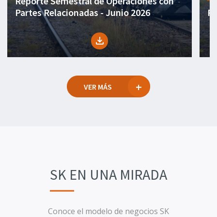
Reporte Semestral de Operaciones con
Partes Relacionadas - Junio 2026
Pr
file_download
VER MÁS
SK EN UNA MIRADA
Conoce el modelo de negocios SK