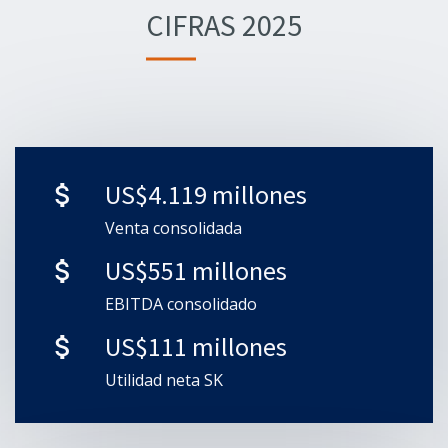
CIFRAS 2025
US$4.119 millones
attach_money
Venta consolidada
US$551 millones
attach_money
EBITDA consolidado
US$111 millones
attach_money
Utilidad neta SK